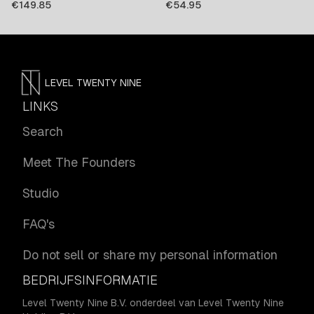
cadeau
€
149.85
€
54.95
LEVEL TWENTY NINE
LINKS
Search
Meet The Founders
Studio
FAQ's
Do not sell or share my personal information
BEDRIJFSINFORMATIE
Level Twenty Nine B.V. onderdeel van Level Twenty Nine