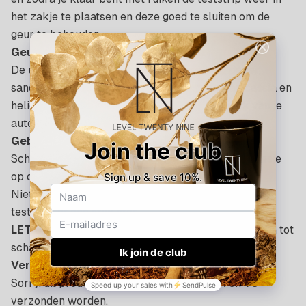
het zakje te plaatsen en deze goed te sluiten om de
geur te behouden.
Geur:
De unieke mix van Yuzu, petitgrain, groene peper,
sandelhout, tonka, vetiver, ceder, witte amber, cassia en
heliotroop brengt een vleugje luxe in elke hoek van je
auto.
Gebruiksaanwijzing Testers
:
Scheur het zakje voorzichtig open en spray het flesje
op de teststrip
Niet sprayen op de huid, enkel op de meegestuurde
teststrip of een stuk stof
LET OP!
Verkeerd gebruik van het aroma kan leiden tot
schade aan je eigendom en/of huidirritatie.
Verzenden buitenland:
Sorry, dit product kan niet naar AU, CA, UK en VS
verzonden worden.